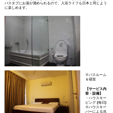
バスタブにお湯が溜められるので、入浴ライフも日本と同じよう
に楽しめます。
※バスルーム
＆寝室
【サービス内
容・設備】
・ハウスキー
ピング (毎日)
※ハウスキー
パーによる洗