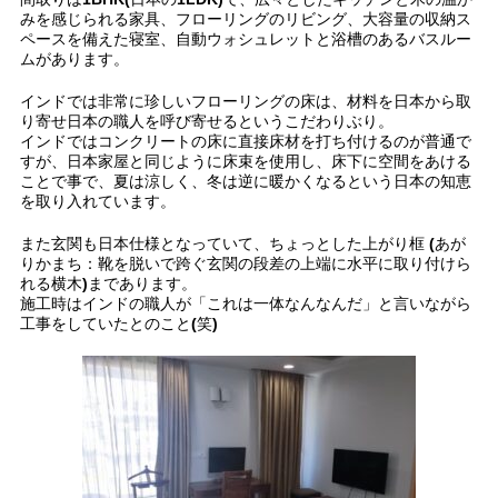
みを感じられる家具、フローリングのリビング、大容量の収納ス
ペースを備えた寝室、自動ウォシュレットと浴槽のあるバスルー
ムがあります。
インドでは非常に珍しいフローリングの床は、材料を日本から取
り寄せ日本の職人を呼び寄せるというこだわりぶり。
インドではコンクリートの床に直接床材を打ち付けるのが普通で
すが、日本家屋と同じように床束を使用し、床下に空間をあける
ことで事で、夏は涼しく、冬は逆に暖かくなるという日本の知恵
を取り入れています。
また玄関も日本仕様となっていて、ちょっとした上がり框 (あが
りかまち：靴を脱いで跨ぐ玄関の段差の上端に水平に取り付けら
れる横木)まであります。
施工時はインドの職人が「これは一体なんなんだ」と言いながら
工事をしていたとのこと(笑)