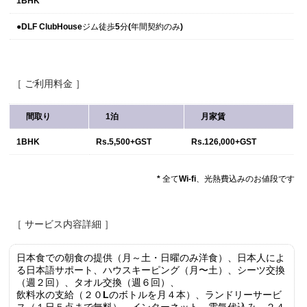
1BHK
●DLF ClubHouseジム徒歩5分(年間契約のみ)
［ ご利用料金 ］
間取り
1泊
月家賃
1BHK
Rs.5,500+GST
Rs.126,000+GST
* 全てWi-fi、光熱費込みのお値段です
.
［ サービス内容詳細 ］
日本食での朝食の提供（月～土・日曜のみ洋食）、日本人によ
る日本語サポート、ハウスキーピング（月〜土）、シーツ交換
（週２回）、タオル交換（週６回）、
飲料水の支給（２０Lのボトルを月４本）、ランドリーサービ
ス（１日５点まで無料）、インターネット、電気代込み、２４