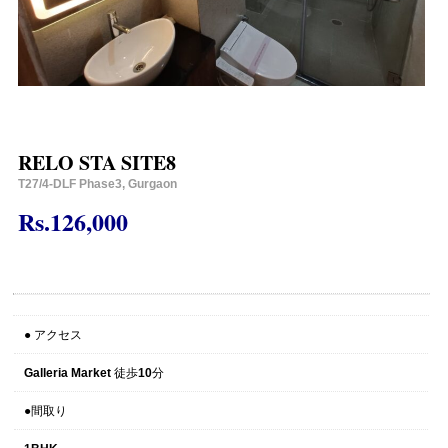
RELO STA SITE8
T27/4-DLF Phase3, Gurgaon
Rs.126,000
● アクセス
Galleria Market 徒歩10分
●間取り